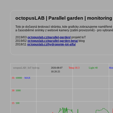
octopusLAB | Parallel garden | monitoring
Toto je dočasná testovací stránka, kde graficky zobrazujeme naměřené
a časosběrné snímky z webové kamery (zatím provizorně) - pro vybrané
2019/03
octopuslab.cz/parallel-garden/
projekt IoT
2019/02
octopuslab.cz/parallel-garden-beta/
blog
2018/11
octopuslab.cz/hydroponie-iot-alfa/