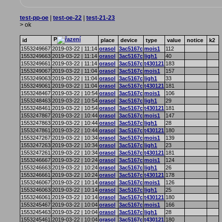
test-pp-oe
|
test-oe-22
|
test-21-23
> ok
P
id
place
device
type
value
notice
k2
1553249667
2019-03-22 | 11:14
orasol
3ac5167c
mois1
112
1553249663
2019-03-22 | 11:14
orasol
3ac5167c
ligh1
40
1553249661
2019-03-22 | 11:14
orasol
3ac5167c
t430121
183
1553249067
2019-03-22 | 11:04
orasol
3ac5167c
mois1
157
1553249063
2019-03-22 | 11:04
orasol
3ac5167c
ligh1
33
1553249061
2019-03-22 | 11:04
orasol
3ac5167c
t430121
181
1553248467
2019-03-22 | 10:54
orasol
3ac5167c
mois1
106
1553248463
2019-03-22 | 10:54
orasol
3ac5167c
ligh1
29
1553248461
2019-03-22 | 10:54
orasol
3ac5167c
t430121
181
1553247867
2019-03-22 | 10:44
orasol
3ac5167c
mois1
147
1553247863
2019-03-22 | 10:44
orasol
3ac5167c
ligh1
28
1553247861
2019-03-22 | 10:44
orasol
3ac5167c
t430121
180
1553247267
2019-03-22 | 10:34
orasol
3ac5167c
mois1
139
1553247263
2019-03-22 | 10:34
orasol
3ac5167c
ligh1
23
1553247261
2019-03-22 | 10:34
orasol
3ac5167c
t430121
181
1553246667
2019-03-22 | 10:24
orasol
3ac5167c
mois1
124
1553246663
2019-03-22 | 10:24
orasol
3ac5167c
ligh1
26
1553246661
2019-03-22 | 10:24
orasol
3ac5167c
t430121
178
1553246067
2019-03-22 | 10:14
orasol
3ac5167c
mois1
126
1553246063
2019-03-22 | 10:14
orasol
3ac5167c
ligh1
25
1553246061
2019-03-22 | 10:14
orasol
3ac5167c
t430121
180
1553245467
2019-03-22 | 10:04
orasol
3ac5167c
mois1
166
1553245463
2019-03-22 | 10:04
orasol
3ac5167c
ligh1
28
1553245461
2019-03-22 | 10:04
orasol
3ac5167c
t430121
180