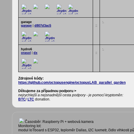
garage
:.
garage
|
d807d3ac5
::
hydro6
:.
orasol
|
dx
::
Zdrojové kódy:
https://github.com/octopusengine/octopusLAB_parallel_garden
Děkujeme za případnou podporu >
nejrychlejší a nejsnadnější cesta podpory - je pomocí kryptoměn:
BTC
/
LTC
donation.
Časosběr: Raspberry Pi + webová kamera
Monitoring Iot:
modul IoTboard s ESP32, teploměr Dallas, I2C luxmetr, čidlo vlhkosti p