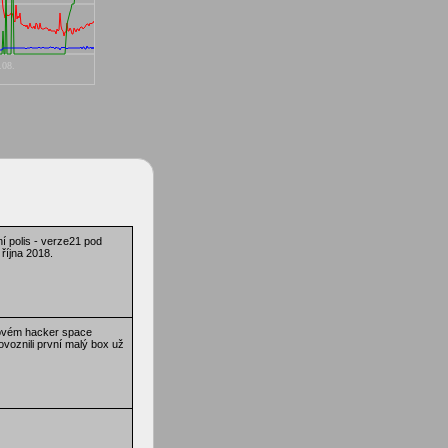
lní polis - verze21 pod
října 2018.
ovém hacker space
voznili první malý box už