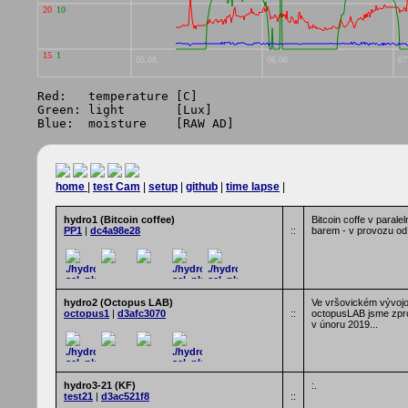
Red:   temperature [C]

Green: light       [Lux]

home
|
test Cam
|
setup
|
github
|
time lapse
|
hydro1 (Bitcoin coffee)
Bitcoin coffe v parale
PP1
|
dc4a98e28
::
barem - v provozu od 
hydro2 (Octopus LAB)
Ve vršovickém vývoj
octopus1
|
d3afc3070
::
octopusLAB jsme zpro
v únoru 2019...
hydro3-21 (KF)
:.
test21
|
d3ac521f8
::