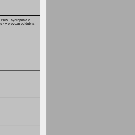
 Polis - hydroponie v
u - v provozu od dubna