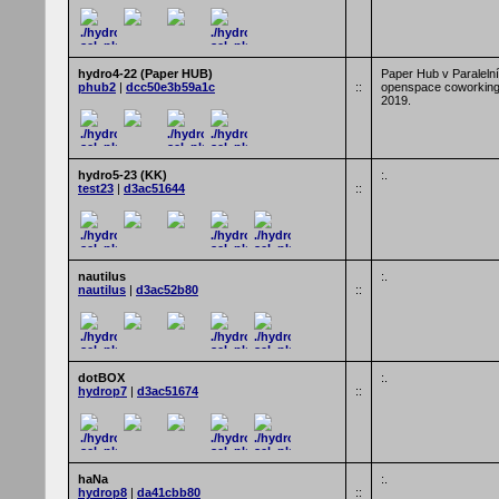
hydro4-22 (Paper HUB)
Paper Hub v Paralelní
phub2
|
dcc50e3b59a1c
::
openspace coworking
2019.
hydro5-23 (KK)
:.
test23
|
d3ac51644
::
nautilus
:.
nautilus
|
d3ac52b80
::
dotBOX
:.
hydrop7
|
d3ac51674
::
haNa
:.
hydrop8
|
da41cbb80
::